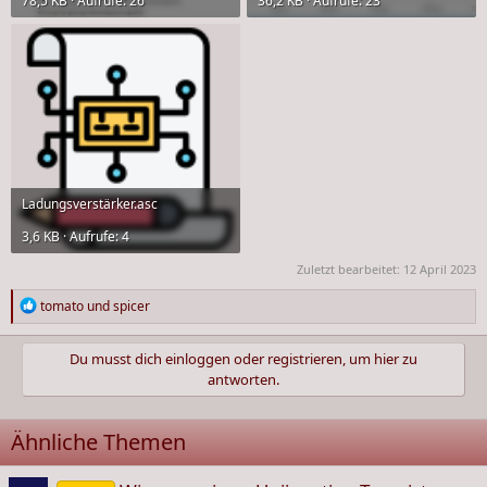
78,5 KB · Aufrufe: 26
36,2 KB · Aufrufe: 23
Ladungsverstärker.asc
3,6 KB · Aufrufe: 4
Zuletzt bearbeitet:
12 April 2023
R
tomato
und
spicer
e
a
Du musst dich einloggen oder registrieren, um hier zu
k
antworten.
t
i
o
Ähnliche Themen
n
e
n