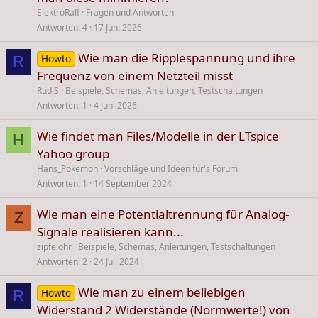
ElektroRalf
Fragen und Antworten
Antworten
4
17 Juni 2026
Wie man die Ripplespannung und ihre
Howto
R
Frequenz von einem Netzteil misst
RudiS
Beispiele, Schemas, Anleitungen, Testschaltungen
Antworten
1
4 Juni 2026
Wie findet man Files/Modelle in der LTspice
H
Yahoo group
Hans_Pokemon
Vorschläge und Ideen für's Forum
Antworten
1
14 September 2024
Wie man eine Potentialtrennung für Analog-
Z
Signale realisieren kann...
zipfelohr
Beispiele, Schemas, Anleitungen, Testschaltungen
Antworten
2
24 Juli 2024
Wie man zu einem beliebigen
Howto
R
Widerstand 2 Widerstände (Normwerte!) von