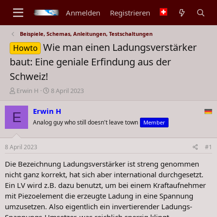
Anmelden
Registrieren
Beispiele, Schemas, Anleitungen, Testschaltungen
Wie man einen Ladungsverstärker
Howto
baut: Eine geniale Erfindung aus der
Schweiz!
E
E
Erwin H
8 April 2023
r
r
s
s
Erwin H
E
t
t
Analog guy who still doesn't leave town
Member
e
e
l
l
l
l
8 April 2023
#1
e
t
Die Bezeichnung Ladungsverstärker ist streng genommen
r
a
m
nicht ganz korrekt, hat sich aber international durchgesetzt.
Ein LV wird z.B. dazu benutzt, um bei einem Kraftaufnehmer
mit Piezoelement die erzeugte Ladung in eine Spannung
umzusetzen. Also eigentlich ein invertierender Ladungs-
Spannungs-Umsetzer, was reichlich sperrig klingt.