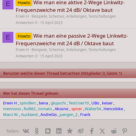
Wie man eine aktive 2-Wege Linkwitz-
Howto
E
Frequenzweiche mit 24 dB/ Oktave baut
Erwin H
Beispiele, Schemas, Anleitungen, Testschaltungen
Antworten
0
15 April 2023
Wie man eine passive 2-Wege Linkwitz-
Howto
E
Frequenzweiche mit 24 dB / Oktave baut
Erwin H
Beispiele, Schemas, Anleitungen, Testschaltungen
Antworten
0
15 April 2023
Benutzer welche diesen Thread betrachten (Mitglieder: 0, Gäste: 1)
Wer hat diesen Thread gelesen
Erwin H
spindlerc
bena
glupschi
TestUser10
UBo
keiser
mennooo
Rolli62
tomato
Aksonic
spicer
Walter54
Hencobike
Marci W.
Auckland
AndreGis
juergen_2
Frank
Vk
Ok
Blogger
Linked In
Diaspora
Weibo
Facebook
X (Twitter)
Reddit
Pin
Teilen: