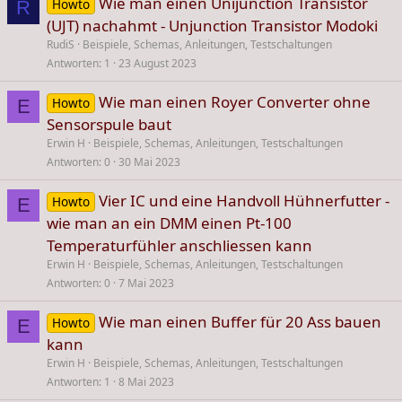
Wie man einen Unijunction Transistor
Howto
R
:
(UJT) nachahmt - Unjunction Transistor Modoki
RudiS
Beispiele, Schemas, Anleitungen, Testschaltungen
Antworten
1
23 August 2023
Wie man einen Royer Converter ohne
Howto
E
Sensorspule baut
Erwin H
Beispiele, Schemas, Anleitungen, Testschaltungen
Antworten
0
30 Mai 2023
Vier IC und eine Handvoll Hühnerfutter -
Howto
E
wie man an ein DMM einen Pt-100
Temperaturfühler anschliessen kann
Erwin H
Beispiele, Schemas, Anleitungen, Testschaltungen
Antworten
0
7 Mai 2023
Wie man einen Buffer für 20 Ass bauen
Howto
E
kann
Erwin H
Beispiele, Schemas, Anleitungen, Testschaltungen
Antworten
1
8 Mai 2023