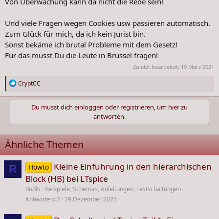
Von Überwachung kann da nicht die Rede sein!
Und viele Fragen wegen Cookies usw passieren automatisch.
Zum Glück für mich, da ich kein Jurist bin.
Sonst bekäme ich brutal Probleme mit dem Gesetz!
Für das musst Du die Leute in Brüssel fragen!
Zuletzt bearbeitet:
19 März 2021
R
CryptCC
e
a
Du musst dich einloggen oder registrieren, um hier zu
k
antworten.
t
i
o
Ähnliche Themen
n
e
n
Kleine Einführung in den hierarchischen
Howto
R
:
Block (HB) bei LTspice
RudiS
Beispiele, Schemas, Anleitungen, Testschaltungen
Antworten
2
29 Dezember 2025