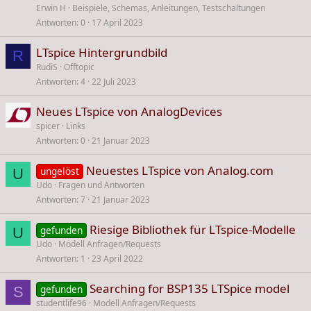
Erwin H
Beispiele, Schemas, Anleitungen, Testschaltungen
Antworten
0
17 April 2023
LTspice Hintergrundbild
R
RudiS
Offtopic
Antworten
4
22 Juli 2023
Neues LTspice von AnalogDevices
spicer
Links
Antworten
0
21 Januar 2023
Neuestes LTspice von Analog.com
ungelöst
U
Udo
Fragen und Antworten
Antworten
7
21 Januar 2023
Riesige Bibliothek für LTspice-Modelle
gefunden
U
Udo
Modell Anfragen/Requests
Antworten
1
23 April 2022
Searching for BSP135 LTSpice model
gefunden
S
studentlife96
Modell Anfragen/Requests