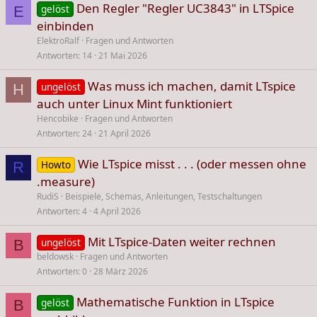
Den Regler "Regler UC3843" in LTSpice
gelöst
E
einbinden
ElektroRalf
Fragen und Antworten
Antworten
14
21 Mai 2026
Was muss ich machen, damit LTspice
ungelöst
H
auch unter Linux Mint funktioniert
Hencobike
Fragen und Antworten
Antworten
24
21 April 2026
Wie LTspice misst . . . (oder messen ohne
Howto
R
.measure)
RudiS
Beispiele, Schemas, Anleitungen, Testschaltungen
Antworten
4
4 April 2026
Mit LTspice-Daten weiter rechnen
ungelöst
B
beldowsk
Fragen und Antworten
Antworten
0
28 März 2026
Mathematische Funktion in LTspice
gelöst
B