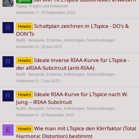
Pippig
Fragen und Antworten
Antworten
7
18 September 2023
Schaltplan zeichnen in LTspice - DO's &
Howto
R
DON'Ts
RudiS
Beispiele, Schemas, Anleitungen, Testschaltungen
Antworten
0
28 Juni 2023
Ideale inverse RIAA-Kurve für LTspice -
Howto
R
der aRIAA-Subcircuit (anti-RIAA)
RudiS
Beispiele, Schemas, Anleitungen, Testschaltungen
Antworten
0
7 Juni 2023
Ideale RIAA-Kurve für LTspice nach W.
Howto
R
Jung -- iRIAA Subcircuit
RudiS
Beispiele, Schemas, Anleitungen, Testschaltungen
Antworten
6
29 November 2025
Wie man mit LTspice den Klirrfaktor (Total
Howto
E
Harmonic Distortion) bestimmt