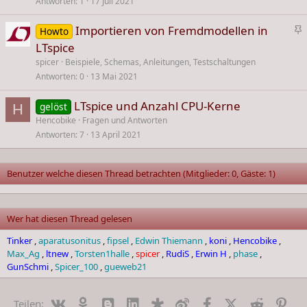
Antworten
1
17 Juli 2021
Importieren von Fremdmodellen in
Howto
n
LTspice
g
spicer
Beispiele, Schemas, Anleitungen, Testschaltungen
e
Antworten
0
13 Mai 2021
p
i
LTspice und Anzahl CPU-Kerne
gelöst
H
n
Hencobike
Fragen und Antworten
n
Antworten
7
13 April 2021
t
Benutzer welche diesen Thread betrachten (Mitglieder: 0, Gäste: 1)
Wer hat diesen Thread gelesen
Tinker
aparatusonitus
fipsel
Edwin Thiemann
koni
Hencobike
Max_Ag
ltnew
Torsten1halle
spicer
RudiS
Erwin H
phase
GunSchmi
Spicer_100
gueweb21
Vk
Ok
Blogger
Linked In
Diaspora
Weibo
Facebook
X (Twitter)
Reddit
Pin
Teilen: