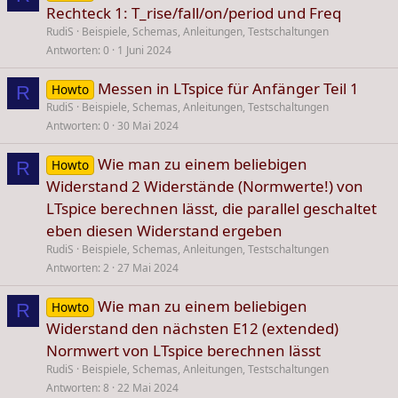
Rechteck 1: T_rise/fall/on/period und Freq
RudiS
Beispiele, Schemas, Anleitungen, Testschaltungen
Antworten
0
1 Juni 2024
Messen in LTspice für Anfänger Teil 1
Howto
R
RudiS
Beispiele, Schemas, Anleitungen, Testschaltungen
Antworten
0
30 Mai 2024
Wie man zu einem beliebigen
Howto
R
Widerstand 2 Widerstände (Normwerte!) von
LTspice berechnen lässt, die parallel geschaltet
eben diesen Widerstand ergeben
RudiS
Beispiele, Schemas, Anleitungen, Testschaltungen
Antworten
2
27 Mai 2024
Wie man zu einem beliebigen
Howto
R
Widerstand den nächsten E12 (extended)
Normwert von LTspice berechnen lässt
RudiS
Beispiele, Schemas, Anleitungen, Testschaltungen
Antworten
8
22 Mai 2024