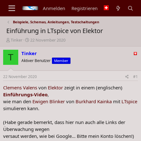
Anmelden
Registrieren
Beispiele, Schemas, Anleitungen, Testschaltungen
Einführung in LTspice von Elektor
E
E
Tinker
22 November 2020
r
r
s
s
Tinker
T
t
t
Aktiver Benutzer
Member
e
e
l
l
l
l
22 November 2020
#1
e
t
Clemens Valens
von
Elektor
zeigt in einem (englischen)
r
a
m
Einführungs-Video
,
wie man den
Ewigen Blinker
von
Burkhard Kainka
mit
LTspice
simulieren kann.
(Habe gerade bemerkt, dass hier nun auch alle Links der
Überwachung wegen
versaut werden, wie bei Google... Bitte mein Konto löschen!)