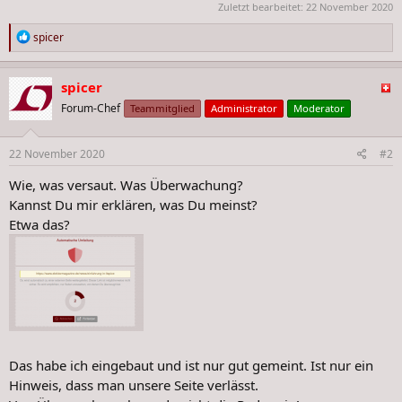
Zuletzt bearbeitet:
22 November 2020
R
spicer
e
a
k
spicer
t
Forum-Chef
Teammitglied
Administrator
Moderator
i
o
n
22 November 2020
#2
e
n
Wie, was versaut. Was Überwachung?
:
Kannst Du mir erklären, was Du meinst?
Etwa das?
Das habe ich eingebaut und ist nur gut gemeint. Ist nur ein
Hinweis, dass man unsere Seite verlässt.