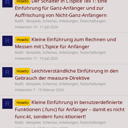
Der Schalter in LTspice Teil 1: Eine
Howto
R
Einführung für Ganz-Anfänger und zur
Auffrischung von Nicht-Ganz-Anfängern
RudiS
Beispiele, Schemas, Anleitungen, Testschaltungen
Antworten
10
11 Juli 2024
Kleine Einführung zum Rechnen und
Howto
R
Messen mit LTspice für Anfänger
RudiS
Beispiele, Schemas, Anleitungen, Testschaltungen
Antworten
11
10 Juli 2025
Leichtverständliche Einführung in den
Howto
R
Gebrauch der measure-Direktive
RudiS
Beispiele, Schemas, Anleitungen, Testschaltungen
Antworten
7
15 Februar 2026
Kleine Einführung in benutzerdefinierte
Howto
R
Funktionen (.func) für Anfänger – damit es nicht
func-kt, sondern func-ktioniert!
RudiS
Beispiele, Schemas, Anleitungen, Testschaltungen