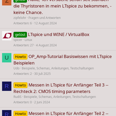
Z
die Thyristoren in mein LTspice zu bekommen, -
keine Chance.
zipfelohr
Fragen und Antworten
Antworten
6
12 August 2024
LTspice und WINE / VirtualBox
gelöst
spicer
Linux
Antworten
27
4 August 2024
OP_Amp-Tutorial Basiswissen mit LTspice
Howto
U
Beispielen
Udo
Beispiele, Schemas, Anleitungen, Testschaltungen
Antworten
2
30 Juli 2025
Messen in LTspice für Anfänger Teil 3 --
Howto
R
Rechteck 2: CMOS timing parameters
RudiS
Beispiele, Schemas, Anleitungen, Testschaltungen
Antworten
0
2 Juni 2024
Messen in LTspice für Anfänger Teil 2 --
Howto
R