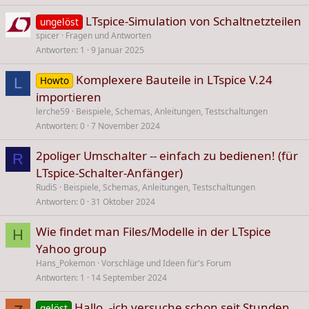
LTspice-Simulation von Schaltnetzteilen
ungelöst
spicer
Fragen und Antworten
Antworten
1
9 Januar 2025
Komplexere Bauteile in LTspice V.24
Howto
L
importieren
lerche59
Beispiele, Schemas, Anleitungen, Testschaltungen
Antworten
0
7 November 2024
2poliger Umschalter -- einfach zu bedienen! (für
R
LTspice-Schalter-Anfänger)
RudiS
Beispiele, Schemas, Anleitungen, Testschaltungen
Antworten
0
31 Oktober 2024
Wie findet man Files/Modelle in der LTspice
H
Yahoo group
Hans_Pokemon
Vorschläge und Ideen für's Forum
Antworten
1
14 September 2024
Hallo, -ich versuche schon seit Stunden
gelöst