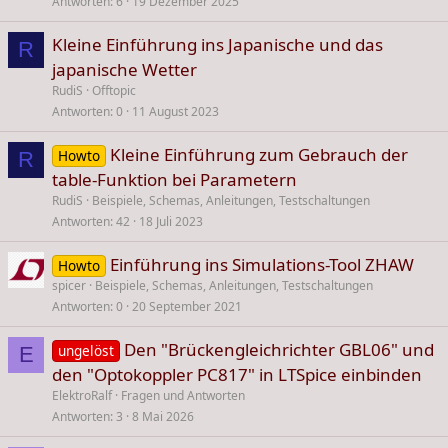
Antworten
6
19 Dezember 2025
Kleine Einführung ins Japanische und das
R
japanische Wetter
RudiS
Offtopic
Antworten
0
11 August 2023
Kleine Einführung zum Gebrauch der
Howto
R
table-Funktion bei Parametern
RudiS
Beispiele, Schemas, Anleitungen, Testschaltungen
Antworten
42
18 Juli 2023
Einführung ins Simulations-Tool ZHAW
Howto
spicer
Beispiele, Schemas, Anleitungen, Testschaltungen
Antworten
0
20 September 2021
Den "Brückengleichrichter GBL06" und
ungelöst
E
den "Optokoppler PC817" in LTSpice einbinden
ElektroRalf
Fragen und Antworten
Antworten
3
8 Mai 2026